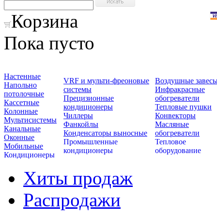
Корзина
Пока пусто
Настенные
VRF и мульти-фреоновые
Воздушные завес
Напольно
системы
Инфракрасные
потолочные
Прецизионные
обогреватели
Кассетные
кондиционеры
Тепловые пушки
Колонные
Чиллеры
Конвекторы
Мультисистемы
Фанкойлы
Масляные
Канальные
Конденсаторы выносные
обогреватели
Оконные
Промышленные
Тепловое
Мобильные
кондиционеры
оборудование
Кондиционеры
Хиты продаж
Распродажи